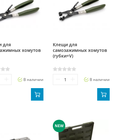
и для
Клещи для
зажимных хомутов
самозажимных хомутов
(губки+V)
В наличии
В наличии
NEW