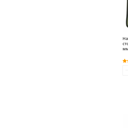
На
ст
мм