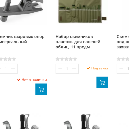
емник шаровых опор
Набор съемников
Съемн
иверсальный
пластик. для панелей
подши
облиц. 11 предм
захва
Под заказ
Нет в наличии